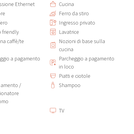
sione Ethernet
Cucina
ore
Ferro da stiro
fero
Ingresso privato
 friendly
Lavatrice
na caffè/te
Nozioni di base sulla
cucina
ggio a pagamento
Parcheggio a pagamento
in loco
Piatti e ciotole
damento /
Shampoo
ionatore
omo
TV