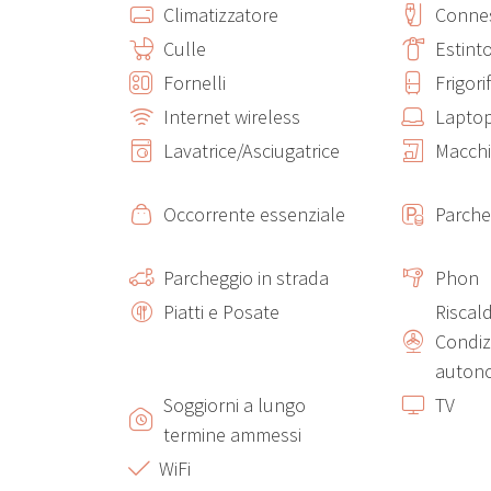
Climatizzatore
Connes
Culle
Estint
Fornelli
Frigori
Internet wireless
Laptop
Lavatrice/Asciugatrice
Macchi
Occorrente essenziale
Parche
Parcheggio in strada
Phon
Piatti e Posate
Riscal
Condiz
auton
Soggiorni a lungo
TV
termine ammessi
WiFi