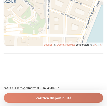
TV
TV
WiFi
Leaflet
| ©
OpenStreetMap
contributors ©
CARTO
NAPOLI
info@dimorra.it
- 3404510702
Powered by
Verifica disponibilità