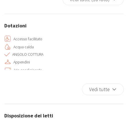
Dotazioni
Accesso facilitato
Acqua calda
ANGOLO COTTURA
Appendini
Aria condizionata
Ascensore
BAGNO CON DOCCIA
Vedi tutte
Biancheria da letto
Camera da letto con chiusura
Casa a un livello
Disposizione dei letti
Climatizzatore
Cucina