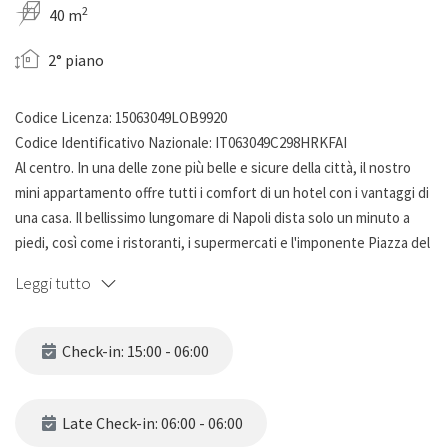
2
40 m
2° piano
Codice Licenza: 15063049LOB9920
Codice Identificativo Nazionale: IT063049C298HRKFAI
Al centro. In una delle zone più belle e sicure della città, il nostro
mini appartamento offre tutti i comfort di un hotel con i vantaggi di
una casa. Il bellissimo lungomare di Napoli dista solo un minuto a
piedi, così come i ristoranti, i supermercati e l'imponente Piazza del
Plebiscito con il palazzo reale. La casa offre wifi gratuito, TV a
Leggi tutto
schermo piatto, aria condizionata calda / fredda, angolo cottura
ben attrezzato e bagno nuovissimo con doccia in cristallo.
Luminoso e funzionale
Check-in: 15:00 - 06:00
Late Check-in: 06:00 - 06:00