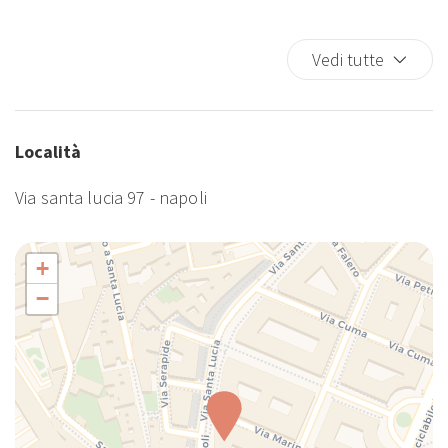
CUCINA COMPLETA
Fornelli
Vedi tutte
Forno
Frigorifero
Guardie della finestra
Località
Internet wireless
Macchina caffè/te
Via santa lucia 97 - napoli
Nozioni di base sulla cucina
Occorrente essenziale
+
Parcheggio a pagamento
Phon
−
Piatti e Posate
Riscaldamento / Condizionatore autonomo
Scuranti stanza
Shampoo
Soggiorni a lungo termine ammessi