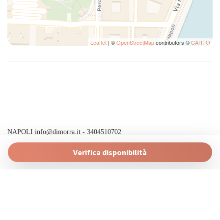
Leaflet
| ©
OpenStreetMap
contributors ©
CARTO
NAPOLI
info@dimorra.it
- 3404510702
Powered by
Verifica disponibilità