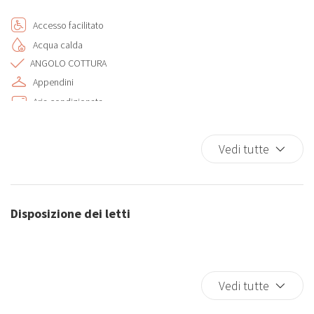
Accesso facilitato
Acqua calda
ANGOLO COTTURA
Appendini
Aria condizionata
Ascensore
BAGNO CON DOCCIA
Vedi tutte
Biancheria da letto
Camera da letto con chiusura
Casa a un livello
Disposizione dei letti
Climatizzatore
Cucina
CUCINA COMPLETA
Fornelli
Vedi tutte
Forno
Frigorifero