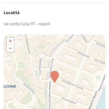
Guardie della finestra
Località
Internet wireless
Macchina caffè/te
via santa lucia 97 - napoli
Nozioni di base sulla cucina
Occorrente essenziale
+
Parcheggio a pagamento
Phon
−
Piatti e Posate
Riscaldamento / Condizionatore autonomo
Scuranti stanza
Shampoo
Soggiorni a lungo termine ammessi
TV
TV
WiFi