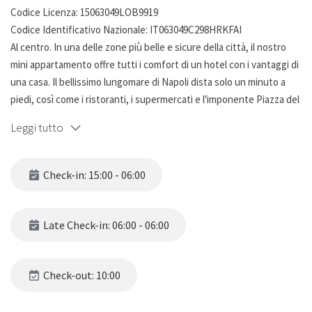
Codice Licenza: 15063049LOB9919
Codice Identificativo Nazionale: IT063049C298HRKFAI
Al centro. In una delle zone più belle e sicure della città, il nostro
mini appartamento offre tutti i comfort di un hotel con i vantaggi di
una casa. Il bellissimo lungomare di Napoli dista solo un minuto a
piedi, così come i ristoranti, i supermercati e l'imponente Piazza del
Plebiscito con il palazzo reale. La casa offre wifi gratuito, TV a
Leggi tutto
schermo piatto, aria condizionata calda / fredda, angolo cottura
ben attrezzato e bagno nuovissimo con doccia in cristallo.
Luminoso e funzionale
Check-in: 15:00 - 06:00
Late Check-in: 06:00 - 06:00
Check-out: 10:00