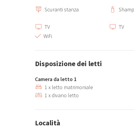
Scuranti stanza
Sham
TV
TV
WiFi
Disposizione dei letti
Camera da letto 1
1 x letto matrimoniale
1 x divano letto
Località