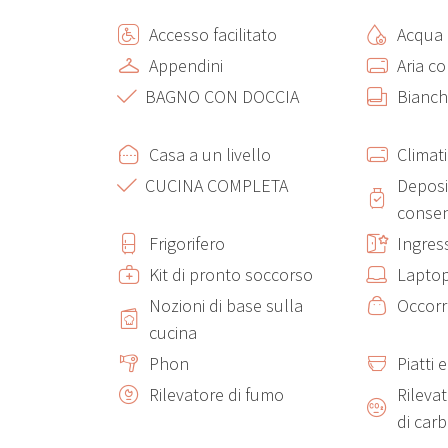
Accesso facilitato
Acqua 
Appendini
Aria c
BAGNO CON DOCCIA
Bianch
Casa a un livello
Climat
CUCINA COMPLETA
Deposi
consen
Frigorifero
Ingres
Kit di pronto soccorso
Laptop
Nozioni di base sulla
Occorr
cucina
Phon
Piatti 
Rilevatore di fumo
Rileva
di car