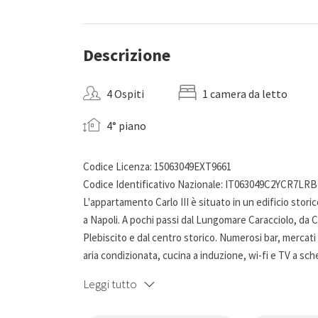
Descrizione
4 Ospiti
1 camera da letto
4° piano
Codice Licenza: 15063049EXT9661
Codice Identificativo Nazionale: IT063049C2YCR7LR
L'appartamento Carlo III è situato in un edificio stori
a Napoli. A pochi passi dal Lungomare Caracciolo, da C
Plebiscito e dal centro storico. Numerosi bar, mercati 
aria condizionata, cucina a induzione, wi-fi e TV a sch
mano. Una scelta unica!
Leggi tutto