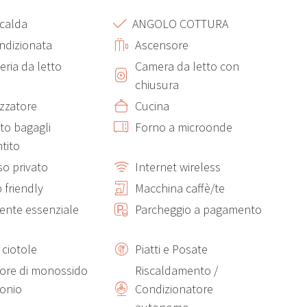
calda
ANGOLO COTTURA
ondizionata
Ascensore
eria da letto
Camera da letto con
chiusura
izzatore
Cucina
to bagagli
Forno a microonde
tito
so privato
Internet wireless
 friendly
Macchina caffè/te
ente essenziale
Parcheggio a pagamento
e ciotole
Piatti e Posate
tore di monossido
Riscaldamento /
bonio
Condizionatore